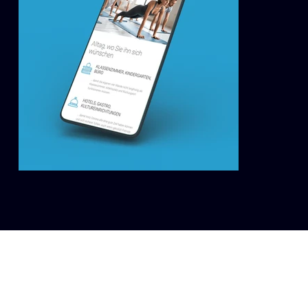
Uns fiel die Aufgabe zu, parallel zu der rasanten
Produktentwicklung ein Branding für den
Luftreiniger zu erarbeiten. Namensgebung,
Storytelling, Logoentwicklung, die Konzeption
eines Corporate Designs, Vertriebsmedien,